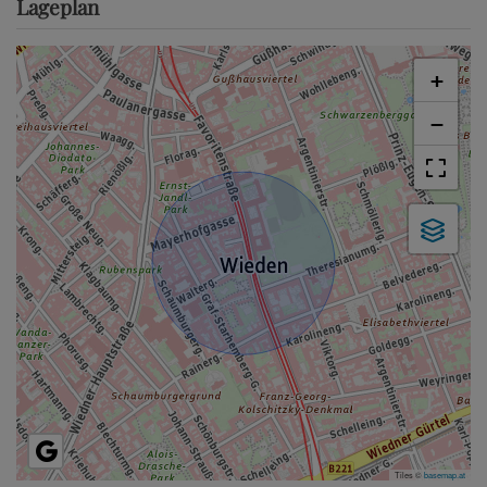
Lageplan
+
−
Tiles ©
basemap.at