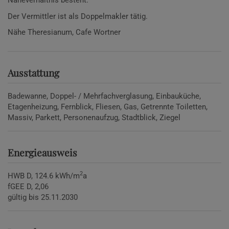
Naheverhältnis besteht.
Der Vermittler ist als Doppelmakler tätig.
Nähe Theresianum, Cafe Wortner
Ausstattung
Badewanne
Doppel- / Mehrfachverglasung
Einbauküche
Etagenheizung
Fernblick
Fliesen
Gas
Getrennte Toiletten
Massiv
Parkett
Personenaufzug
Stadtblick
Ziegel
Energieausweis
2
HWB
D, 124.6 kWh/m
a
fGEE
D, 2,06
gültig bis
25.11.2030