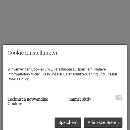
Cookie Einstellungen
Wir verwenden Cookies um Einstellungen zu speichern. Nähere
Informationen finden Sie in unserer
Datenschutzerklärung
und unserer
Beschreibung
Cookie Policy
.
Lage, Lage, Lage - elegante 3-Zimmer-Wohnung mit Lift im
Technisch notwendige
immer aktiv
Herzen von Wien!
Cookies
Diese exquisite Stilaltbauwohnung im begehrten 4. Bezirk, nur
einen Steinwurf entfernt vom beliebten Café Wortner und dem
renommierten Theresianum, bietet Ihnen die perfekte
Speichern
Alle akzeptieren
Kombination aus urbanem Lebensstil und edlem Wohnflair. Mit