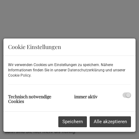
Cookie Einstellungen
Wir verwenden Cookies um Einstellungen zu speichern. Nähere
Informationen finden Sie in unserer
Datenschutzerklärung
und unserer
Cookie Policy
.
Beschreibung
Technisch notwendige
immer aktiv
Cookies
Lage - Lage - Lage!
Wenn Sie eine kompakte Villa in Anifer Bestlage, weitab vom
Speichern
Alle akzeptieren
Lärm der Autobahn und zu Fuß vom Ortskern entfernt suchen,
dann sind Sie hier mehr als richtig: