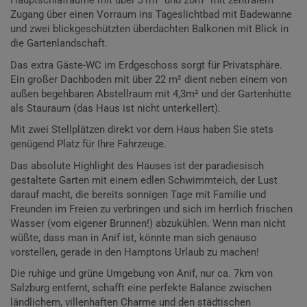
Hauptschlafräume mit über 31m² und 20m² mit zentralem
Zugang über einen Vorraum ins Tageslichtbad mit Badewanne
und zwei blickgeschützten überdachten Balkonen mit Blick in
die Gartenlandschaft.
Das extra Gäste-WC im Erdgeschoss sorgt für Privatsphäre.
Ein großer Dachboden mit über 22 m² dient neben einem von
außen begehbaren Abstellraum mit 4,3m² und der Gartenhütte
als Stauraum (das Haus ist nicht unterkellert).
Mit zwei Stellplätzen direkt vor dem Haus haben Sie stets
genügend Platz für Ihre Fahrzeuge.
Das absolute Highlight des Hauses ist der paradiesisch
gestaltete Garten mit einem edlen Schwimmteich, der Lust
darauf macht, die bereits sonnigen Tage mit Familie und
Freunden im Freien zu verbringen und sich im herrlich frischen
Wasser (vom eigener Brunnen!) abzukühlen. Wenn man nicht
wüßte, dass man in Anif ist, könnte man sich genauso
vorstellen, gerade in den Hamptons Urlaub zu machen!
Die ruhige und grüne Umgebung von Anif, nur ca. 7km von
Salzburg entfernt, schafft eine perfekte Balance zwischen
ländlichem, villenhaften Charme und den städtischen