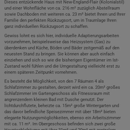
Dieses entzückende Haus mit New-England-Flair (Kolonialstil)
und einer Wohnfläche von ca. 216 m² zuzüglich Abstellraum
sowie Dachboden mit weiteren ca. 23 m² bietet Ihnen und Ihrer
Familie den perfekten Rückzugsort, um in Traumlage Ihren
ganz individuellen Rückzugsort zu schaffen.
Gewiss lohnt es sich hier, individuelle Adaptierungsarbeiten
vorzunehmen, beispielsweise das Heizsystem (Gas) zu
überdenken und Küche, Böden und Bäder zeitgemäß auf den
neuesten Stand zu bringen. Sie können aber auch einfach
einziehen und sich so wie die bisherigen Eigentümer im Ist-
Zustand wohl fühlen und die Umgestaltung vielleicht erst zu
einem späteren Zeitpunkt vornehmen.
Es besteht die Möglichkeit, von den 7 Räumen 4 als
Schlafzimmer zu gestalten, derzeit wird ein ca. 20m² großes
Schlafzimmer im Gartengeschoss als Fitnessraum mit
angrenzendem kleinen Bad mit Dusche genutzt. Der
lichtdurchflutete, beheizte ca. 15m² große Wintergarten und
das davor befindliche Speisezimmer mit über 18m² bieten
elegante Nutzungsmöglichkeiten, ebenso ein Arbeitszimmer
mit ca. 11 m². Im Obergeschoss befinden sich zwei große