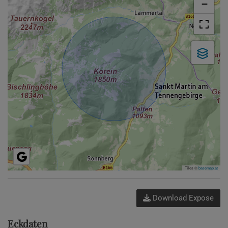
−
Tiles ©
basemap.at
Download Expose
Eckdaten