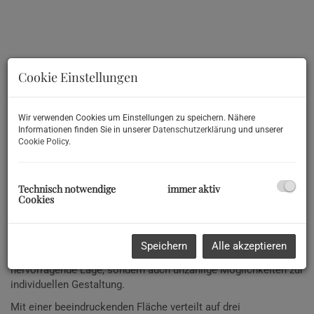
Cookie Einstellungen
Wir verwenden Cookies um Einstellungen zu speichern. Nähere
Informationen finden Sie in unserer
Datenschutzerklärung
und unserer
Cookie Policy
.
Technisch notwendige
immer aktiv
Beschreibung
Cookies
Willkommen in Ihrer zukünftigen Traumimmobilie in der
malerischen Umgebung von Sankt Martin am Tennengebirge!
Speichern
Alle akzeptieren
Dieses großzügige Apartmenthaus bietet Ihnen nicht nur eine
hervorragende Lage, sondern auch unzählige Möglichkeiten zur
individuellen Gestaltung.
Mit einer beeindruckenden Fläche verteilt auf drei