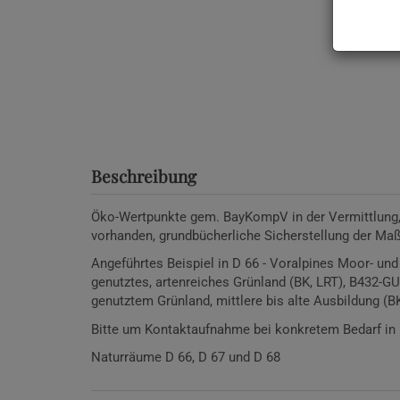
Beschreibung
Öko-Wertpunkte gem. BayKompV in der Vermittlun
vorhanden, grundbücherliche Sicherstellung der Ma
Angeführtes Beispiel in D 66 - Voralpines Moor- un
genutztes, artenreiches Grünland (BK, LRT), B432-
genutztem Grünland, mittlere bis alte Ausbildung (BK
Bitte um Kontaktaufnahme bei konkretem Bedarf in D
Naturräume D 66, D 67 und D 68