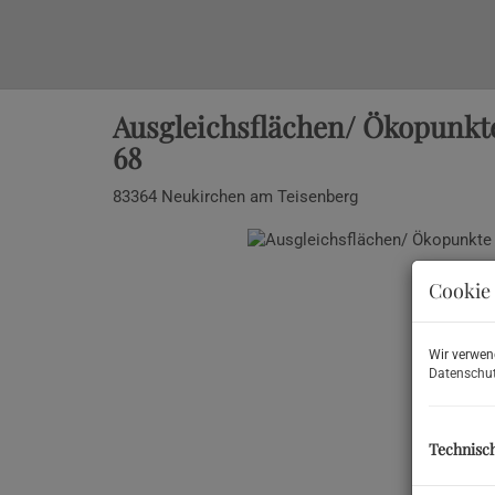
Ausgleichsflächen/ Ökopunkte
68
83364 Neukirchen am Teisenberg
Cookie 
Wir verwen
Datenschut
Technisc