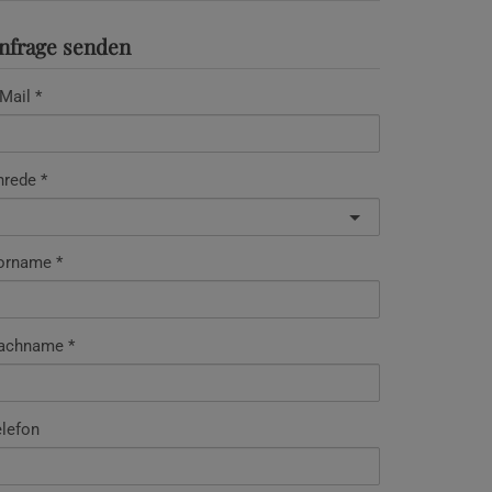
nfrage senden
Mail
nrede
orname
achname
elefon