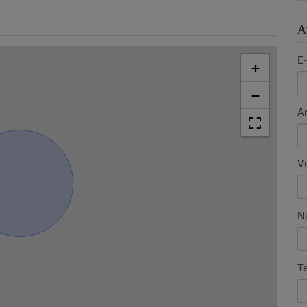
A
E-
+
−
A
V
N
T