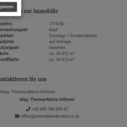
eptieren
asisdaten zur Immobilie
jektnr.
1714/80
ermarktungsart
Kauf
jektart
Sonstige / Sonderobjekte
ufpreis
auf Anfrage
utzungsart
Gewerbe
2
läche
ca. 34.412 m
2
rundfläche
ca. 34.412 m
ontaktieren Sie uns
Mag. Theresa-Maria Höhener
+43 690 100 269 47
office@immobilienkontor.co.at