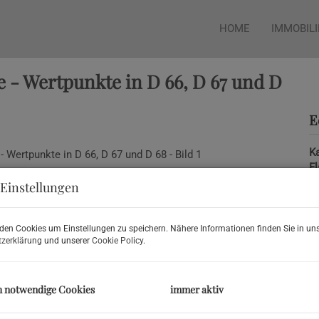
HOME
IMMOBIL
 - Wertpunkte in D 66, D 67 und D
E
Ka
F
Einstellungen
P
den Cookies um Einstellungen zu speichern. Nähere Informationen finden Sie in uns
zerklärung
und unserer
Cookie Policy
.
Ka
Pr
h notwendige Cookies
immer aktiv