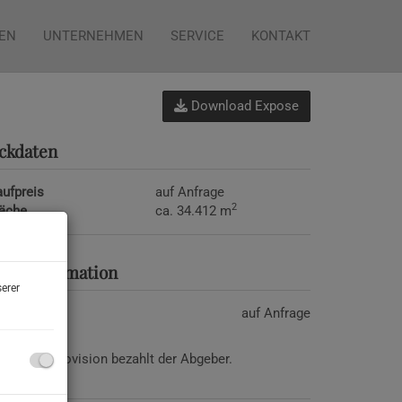
IEN
UNTERNEHMEN
SERVICE
KONTAKT
Download Expose
ckdaten
ufpreis
auf Anfrage
2
läche
ca. 34.412 m
reisinformation
erer
ufpreis:
auf Anfrage
ovision:
Provision bezahlt der Abgeber.